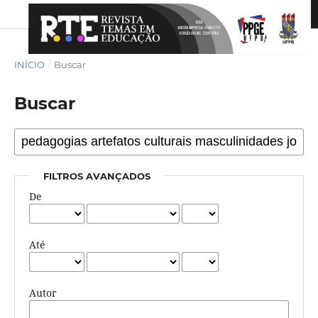
INÍCIO
/
Buscar
Buscar
FILTROS AVANÇADOS
De
Até
Autor