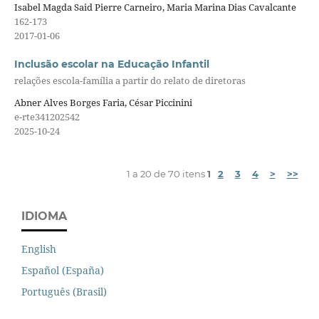
Isabel Magda Said Pierre Carneiro, Maria Marina Dias Cavalcante
162-173
2017-01-06
Inclusão escolar na Educação Infantil
relações escola-família a partir do relato de diretoras
Abner Alves Borges Faria, César Piccinini
e-rte341202542
2025-10-24
1 a 20 de 70 itens
1
2
3
4
>
>>
IDIOMA
English
Español (España)
Português (Brasil)