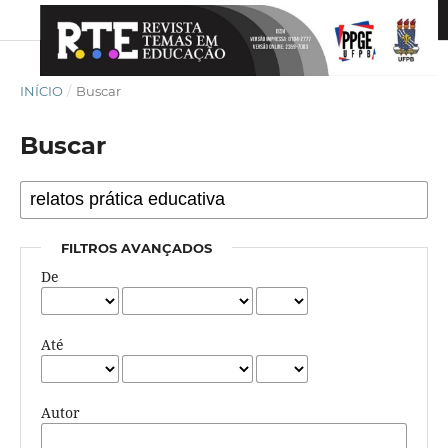
INÍCIO
/
Buscar
Buscar
FILTROS AVANÇADOS
De
Até
Autor