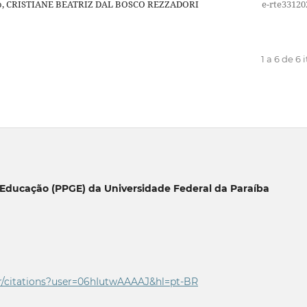
stro, CRISTIANE BEATRIZ DAL BOSCO REZZADORI
e-rte33120
1 a 6 de 6 
Educação (PPGE) da Universidade Federal da Paraíba
r/citations?user=06
hIutwAAAAJ&hl=pt-BR