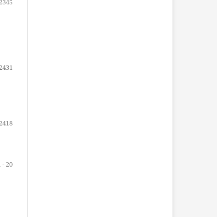
2345
2431
2418
1 - 20