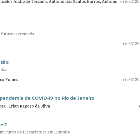
ncelos Andrade Toscano, Antonio dos Santos Barros, Antonio
e-rte32120
 futuros possíveis
e-rte33120
são:
adas
rico Fumes
e-rte33120
pandemia de COVID-19 no Rio de Janeiro
ea , Erlan Raposo da Silva
es?
um curso de Licenciatura em Química