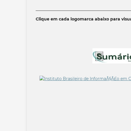
______________________________________________
Clique em cada logomarca abaixo para visua