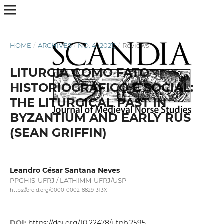
HOME
/
ARCHIVES
/
NO. 4 (2021)
/
Reviews
LITURGIA COMO FATO
HISTORIOGRÁFICO E SOCIAL:
THE LITURGICAL PAST IN
BYZANTIUM AND EARLY RUS
(SEAN GRIFFIN)
Leandro César Santana Neves
PPGHIS-UFRJ / LATHIMM-UFRJ/USP
https://orcid.org/0000-0002-8829-313X
DOI:
https://doi.org/10.22478/ufpb.2595-