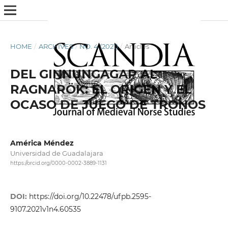
HOME
/
ARCHIVES
/
NO. 4 (2021)
/
Articles
DEL GINNUNGAGAP AL
RAGNARÖK: EL ORIGEN Y EL
OCASO DE JUEGO DE TRONOS
América Méndez
Universidad de Guadalajara
https://orcid.org/0000-0002-3889-1131
DOI:
https://doi.org/10.22478/ufpb.2595-
9107.2021v1n4.60535