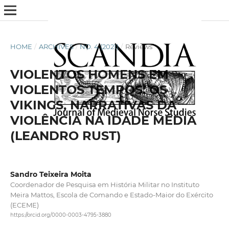
HOME
/
ARCHIVES
/
NO. 4 (2021)
/
Reviews
VIOLENTOS HOMENS EM
VIOLENTOS TEMPOS: OS
VIKINGS, NARRATIVAS DA
VIOLÊNCIA NA IDADE MÉDIA
(LEANDRO RUST)
Sandro Teixeira Moita
Coordenador de Pesquisa em História Militar no Instituto
Meira Mattos, Escola de Comando e Estado-Maior do Exército
(ECEME)
https://orcid.org/0000-0003-4795-3880