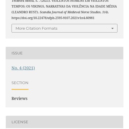
Teixeira Moita, S. . (2021). VIOLENTOS HOMENS EM VIOLENTOS
TEMPOS: OS VIKINGS, NARRATIVAS DA VIOLÊNCIA NA IDADE MÉDIA
(LEANDRO RUST).
Scandia Journal of Medieval Norse Studies
,
1
(4).
https://doi.org/10.22478/ufpb.2595-9107.2021v1n4.60981
More Citation Formats
ISSUE
No. 4 (2021)
SECTION
Reviews
LICENSE