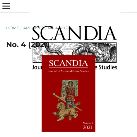
HOME
/
ARCHIVES
/
No. 4 (2021)
No. 4 (2021)