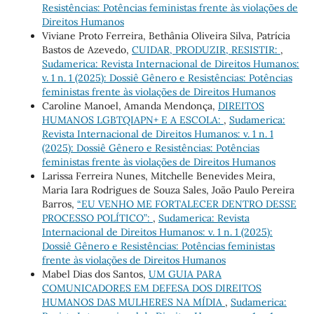
Resistências: Potências feministas frente às violações de
Direitos Humanos
Viviane Proto Ferreira, Bethânia Oliveira Silva, Patrícia
Bastos de Azevedo,
CUIDAR, PRODUZIR, RESISTIR:
,
Sudamerica: Revista Internacional de Direitos Humanos:
v. 1 n. 1 (2025): Dossiê Gênero e Resistências: Potências
feministas frente às violações de Direitos Humanos
Caroline Manoel, Amanda Mendonça,
DIREITOS
HUMANOS LGBTQIAPN+ E A ESCOLA:
,
Sudamerica:
Revista Internacional de Direitos Humanos: v. 1 n. 1
(2025): Dossiê Gênero e Resistências: Potências
feministas frente às violações de Direitos Humanos
Larissa Ferreira Nunes, Mitchelle Benevides Meira,
Maria Iara Rodrigues de Souza Sales, João Paulo Pereira
Barros,
“EU VENHO ME FORTALECER DENTRO DESSE
PROCESSO POLÍTICO”:
,
Sudamerica: Revista
Internacional de Direitos Humanos: v. 1 n. 1 (2025):
Dossiê Gênero e Resistências: Potências feministas
frente às violações de Direitos Humanos
Mabel Dias dos Santos,
UM GUIA PARA
COMUNICADORES EM DEFESA DOS DIREITOS
HUMANOS DAS MULHERES NA MÍDIA
,
Sudamerica: