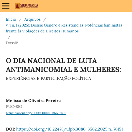
Início
/
Arquivos
/
v. 1 n. 1 (2025): Dossiê Gênero e Resistências: Potências feministas
frente às violações de Direitos Humanos
/
Dossiê
O DIA NACIONAL DE LUTA
ANTIMANICOMIAL E MULHERES:
EXPERIÊNCIAS E PARTICIPAÇÃO POLÍTICA
Melissa de Oliveira Pereira
PUC-RIO
https://orcid.org/0009-0000-7975-2675
DOI:
https://doi.org/10.22478/ufpb.3086-3562.2025.n1.76151