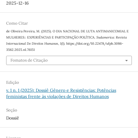
2025-12-16
Como Citar
de Oliveira Pereira, M. (2025). O DIA NACIONAL DE LUTA ANTIMANICOMIAL E
MULHERES:: EXPERIÊNCIAS E PARTICIPAÇÃO POLÍTICA.
Sudamerica: Revista
Internacional De Direitos Humanos
,
1
(1). https://doi.org/10.22478/ufpb.3086-
3562.2025.n1.76151
Fomatos de Citação
Edição
v. 1 n. 1 (2025): Dossiê Gênero e Resistências: Potências
feministas frente às violações de Direitos Humanos
Seção
Dossiê