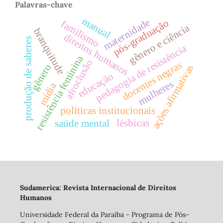
Palavras-chave
manual
maternidade
pós-graduação
familismo
gênero e ciência
branquitude
direitos humanos
produção de saberes
pedagogia de resistência
resistência feminina
afroclusão
docentes negras
gênero
ações afirmativas
educação
mulheres
mídia
políticas institucionais
lésbicas
saúde mental
Sudamerica: Revista Internacional de Direitos
Humanos
Universidade Federal da Paraíba - Programa de Pós-