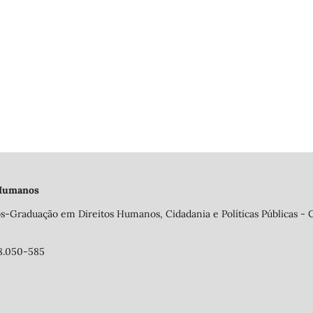
 Humanos
s-Graduação em Direitos Humanos, Cidadania e Políticas Públicas - 
58.050-585