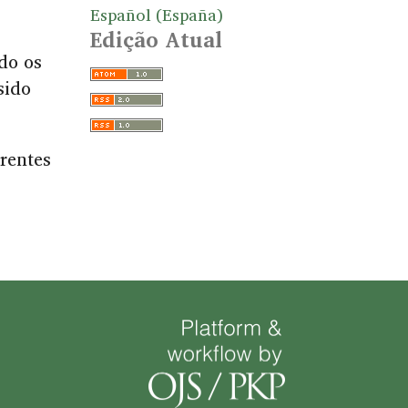
Español (España)
Edição Atual
do os
sido
rentes