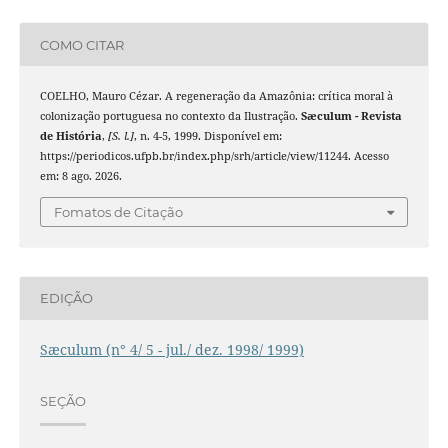
COMO CITAR
COELHO, Mauro Cézar. A regeneração da Amazônia: crítica moral à
colonização portuguesa no contexto da Ilustração.
Sæculum - Revista
de História
,
[S. l.]
, n. 4-5, 1999. Disponível em:
https://periodicos.ufpb.br/index.php/srh/article/view/11244. Acesso
em: 8 ago. 2026.
Fomatos de Citação
EDIÇÃO
Sæculum (n° 4/ 5 - jul./ dez. 1998/ 1999)
SEÇÃO