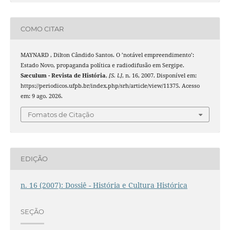
COMO CITAR
MAYNARD , Dilton Cândido Santos. O ’notável empreendimento’:
Estado Novo, propaganda política e radiodifusão em Sergipe.
Sæculum - Revista de História
,
[S. l.]
, n. 16, 2007. Disponível em:
https://periodicos.ufpb.br/index.php/srh/article/view/11375. Acesso
em: 9 ago. 2026.
Fomatos de Citação
EDIÇÃO
n. 16 (2007): Dossiê - História e Cultura Histórica
SEÇÃO