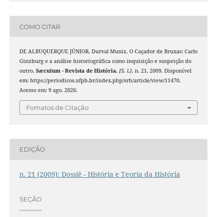
COMO CITAR
DE ALBUQUERQUE JÚNIOR, Durval Muniz. O Caçador de Bruxas: Carlo
Ginzburg e a análise historiográfica como inquisição e suspeição do
outro.
Sæculum - Revista de História
,
[S. l.]
, n. 21, 2009. Disponível
em: https://periodicos.ufpb.br/index.php/srh/article/view/11470.
Acesso em: 9 ago. 2026.
Fomatos de Citação
EDIÇÃO
n. 21 (2009): Dossiê - História e Teoria da História
SEÇÃO