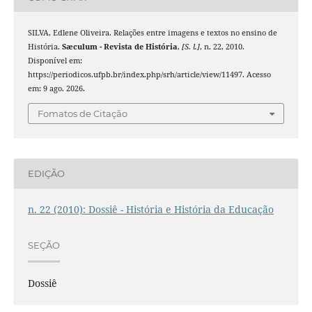
SILVA, Edlene Oliveira. Relações entre imagens e textos no ensino de
História.
Sæculum - Revista de História
,
[S. l.]
, n. 22, 2010.
Disponível em:
https://periodicos.ufpb.br/index.php/srh/article/view/11497. Acesso
em: 9 ago. 2026.
Fomatos de Citação
EDIÇÃO
n. 22 (2010): Dossiê - História e História da Educação
SEÇÃO
Dossiê