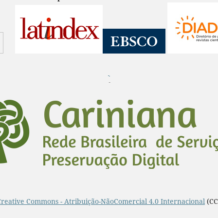
¨
Creative Commons - Atribuição-NãoComercial 4.0 Internacional
(CC