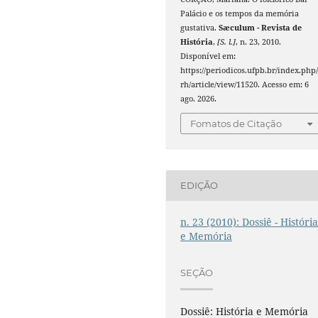
Palácio e os tempos da memória
gustativa.
Sæculum - Revista de
História
,
[S. l.]
, n. 23, 2010.
Disponível em:
https://periodicos.ufpb.br/index.php/
rh/article/view/11520. Acesso em: 6
ago. 2026.
Fomatos de Citação
EDIÇÃO
n. 23 (2010): Dossiê - Históri
e Memória
SEÇÃO
Dossiê: História e Memória