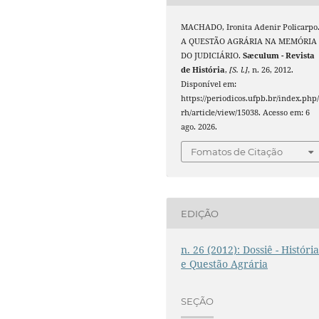
MACHADO, Ironita Adenir Policarpo
A QUESTÃO AGRÁRIA NA MEMÓRIA
DO JUDICIÁRIO.
Sæculum - Revista
de História
,
[S. l.]
, n. 26, 2012.
Disponível em:
https://periodicos.ufpb.br/index.php/
rh/article/view/15038. Acesso em: 6
ago. 2026.
Fomatos de Citação
EDIÇÃO
n. 26 (2012): Dossiê - Históri
e Questão Agrária
SEÇÃO