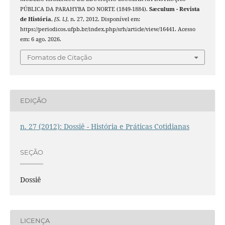
PÚBLICA DA PARAHYBA DO NORTE (1849-1884).
Sæculum - Revista
de História
,
[S. l.]
, n. 27, 2012. Disponível em:
https://periodicos.ufpb.br/index.php/srh/article/view/16441. Acesso
em: 6 ago. 2026.
Fomatos de Citação
EDIÇÃO
n. 27 (2012): Dossiê - História e Práticas Cotidianas
SEÇÃO
Dossiê
LICENÇA