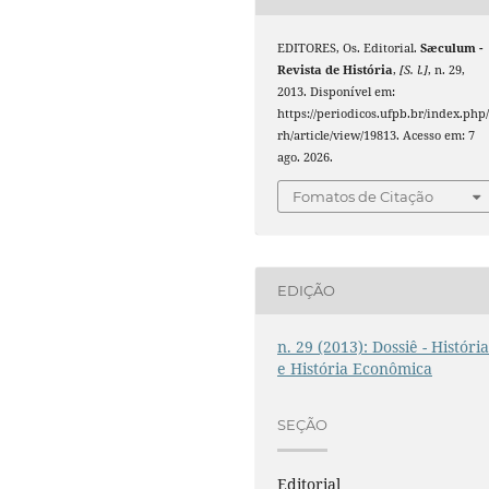
EDITORES, Os. Editorial.
Sæculum -
Revista de História
,
[S. l.]
, n. 29,
2013. Disponível em:
https://periodicos.ufpb.br/index.php/
rh/article/view/19813. Acesso em: 7
ago. 2026.
Fomatos de Citação
EDIÇÃO
n. 29 (2013): Dossiê - Históri
e História Econômica
SEÇÃO
Editorial