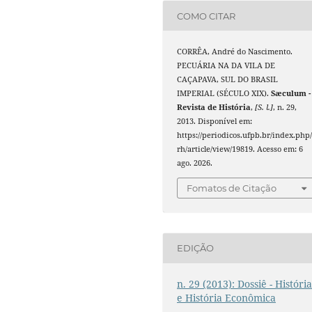
COMO CITAR
CORRÊA, André do Nascimento.
PECUÁRIA NA DA VILA DE
CAÇAPAVA, SUL DO BRASIL
IMPERIAL (SÉCULO XIX).
Sæculum -
Revista de História
,
[S. l.]
, n. 29,
2013. Disponível em:
https://periodicos.ufpb.br/index.php/
rh/article/view/19819. Acesso em: 6
ago. 2026.
Fomatos de Citação
EDIÇÃO
n. 29 (2013): Dossiê - Históri
e História Econômica