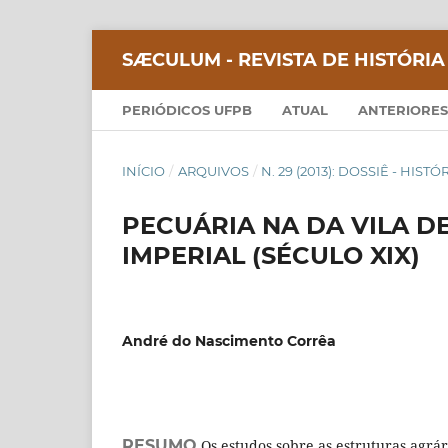
SÆCULUM - REVISTA DE HISTÓRIA
PERIÓDICOS UFPB
ATUAL
ANTERIORES
INÍCIO
/
ARQUIVOS
/
N. 29 (2013): DOSSIÊ - HIS
PECUÁRIA NA DA VILA D
IMPERIAL (SÉCULO XIX)
André do Nascimento Corrêa
RESUMO
Os estudos sobre as estruturas agrár