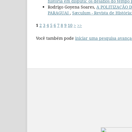
história em disputa: os desafios do tempo
Rodrigo Goyena Soares,
A POLITIZAÇÃO 
PARAGUAI
,
Sæculum - Revista de História:
1
2
3
4
5
6
7
8
9
10
>
>>
Você também pode
iniciar uma pesquisa avança