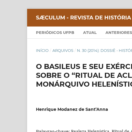
SÆCULUM - REVISTA DE HISTÓRIA
PERIÓDICOS UFPB
ATUAL
ANTERIORES
INÍCIO
/
ARQUIVOS
/
N. 30 (2014): DOSSIÊ - HIS
O BASILEUS E SEU EXÉR
SOBRE O “RITUAL DE AC
MONÁRQUIVO HELENÍSTI
Henrique Modanez de Sant’Anna
Realeza Helenística, Ritual de
Palavras-chave: