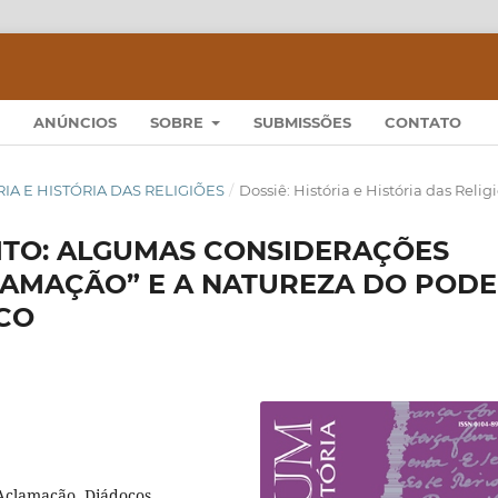
ANÚNCIOS
SOBRE
SUBMISSÕES
CONTATO
TÓRIA E HISTÓRIA DAS RELIGIÕES
/
Dossiê: História e História das Relig
CITO: ALGUMAS CONSIDERAÇÕES
LAMAÇÃO” E A NATUREZA DO POD
CO
 Aclamação, Diádocos.