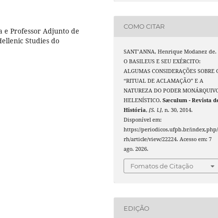
COMO CITAR
a e Professor Adjunto de
Hellenic Studies do
SANT’ANNA, Henrique Modanez de.
O BASILEUS E SEU EXÉRCITO:
ALGUMAS CONSIDERAÇÕES SOBRE 
“RITUAL DE ACLAMAÇÃO” E A
NATUREZA DO PODER MONÁRQUIV
HELENÍSTICO.
Sæculum - Revista d
História
,
[S. l.]
, n. 30, 2014.
Disponível em:
https://periodicos.ufpb.br/index.php/
rh/article/view/22224. Acesso em: 7
ago. 2026.
Fomatos de Citação
EDIÇÃO