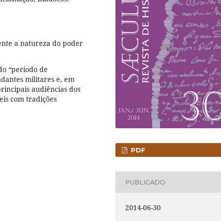
mente a natureza do poder
do “período de
ndantes militares e, em
rincipais audiências dos
reis com tradições
PDF
PUBLICADO
2014-06-30