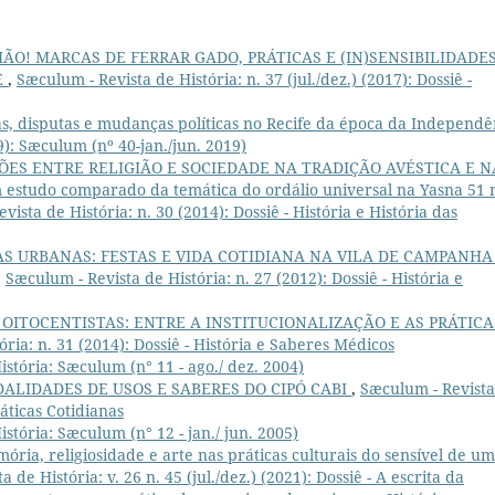
ÃO! MARCAS DE FERRAR GADO, PRÁTICAS E (IN)SENSIBILIDADE
E
,
Sæculum - Revista de História: n. 37 (jul./dez.) (2017): Dossiê -
as, disputas e mudanças políticas no Recife da época da Independê
9): Sæculum (nº 40-jan./jun. 2019)
ÕES ENTRE RELIGIÃO E SOCIEDADE NA TRADIÇÃO AVÉSTICA E N
tudo comparado da temática do ordálio universal na Yasna 51 
vista de História: n. 30 (2014): Dossiê - História e História das
AS URBANAS: FESTAS E VIDA COTIDIANA NA VILA DE CAMPANHA
,
Sæculum - Revista de História: n. 27 (2012): Dossiê - História e
OITOCENTISTAS: ENTRE A INSTITUCIONALIZAÇÃO E AS PRÁTICA
ria: n. 31 (2014): Dossiê - História e Saberes Médicos
stória: Sæculum (n° 11 - ago./ dez. 2004)
ALIDADES DE USOS E SABERES DO CIPÓ CABI
,
Sæculum - Revista
ráticas Cotidianas
stória: Sæculum (n° 12 - jan./ jun. 2005)
ória, religiosidade e arte nas práticas culturais do sensível de um
 de História: v. 26 n. 45 (jul./dez.) (2021): Dossiê - A escrita da