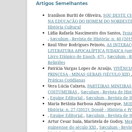
Artigos Semelhantes
Iranilson Buriti de Oliveira,
SOU DESTE CH
NA EDUCAÇÃO DO HOMEM DO NORDEST
História Cultural
Lídia Rafaela Nascimento dos Santos,
Fest
,
Sæculum - Revista de História: n. 40 (201
Raul Vitor Rodrigues Peixoto,
AS INTERAÇ
LITERATURA APOCALÍPTICA JUDAICA (um es
Livro Etiópico de Enoch, 67)
,
Sæculum - Re
Religiões
Patrícia Vargas Lopes de Araújo,
VIVÊNCI
PRINCESA - MINAS GERAIS (SÉCULO XIX)
Práticas Cotidianas
Vera Lúcia Caixeta,
PARTEIRAS MINEIRAS 
COSTUMEIRAS
,
Sæculum - Revista de Histó
,
Equipe Editorial
,
Sæculum - Revista de Hi
Maria Betânia Barbosa Albuquerque,
MOD
História: n. 27 (2012): Dossiê - História e P
,
Equipe Editorial
,
Sæculum - Revista de Hi
Artur Cesar Isaia, Maristela de Godoy,
Mem
guineense do século XXI
,
Sæculum - Revista