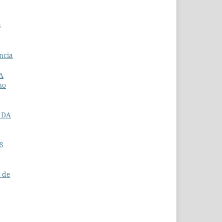
S
ncia
A
no
 DA
S
 de