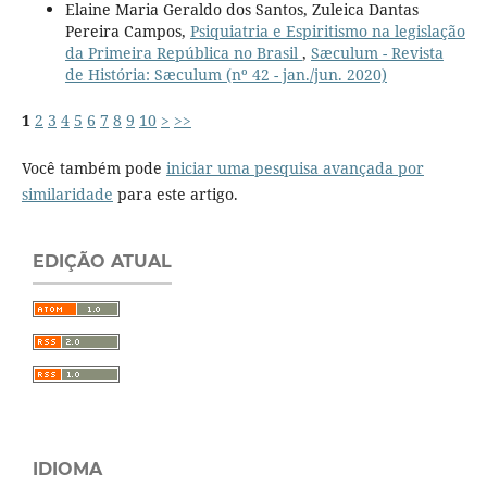
Elaine Maria Geraldo dos Santos, Zuleica Dantas
Pereira Campos,
Psiquiatria e Espiritismo na legislação
da Primeira República no Brasil
,
Sæculum - Revista
de História: Sæculum (nº 42 - jan./jun. 2020)
1
2
3
4
5
6
7
8
9
10
>
>>
Você também pode
iniciar uma pesquisa avançada por
similaridade
para este artigo.
EDIÇÃO ATUAL
IDIOMA