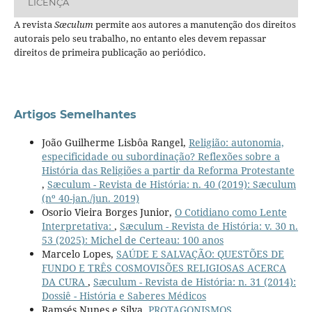
LICENÇA
A revista
Sæculum
permite aos autores a manutenção dos direitos
autorais pelo seu trabalho, no entanto eles devem repassar
direitos de primeira publicação ao periódico.
Artigos Semelhantes
João Guilherme Lisbôa Rangel,
Religião: autonomia,
especificidade ou subordinação? Reflexões sobre a
História das Religiões a partir da Reforma Protestante
,
Sæculum - Revista de História: n. 40 (2019): Sæculum
(nº 40-jan./jun. 2019)
Osorio Vieira Borges Junior,
O Cotidiano como Lente
Interpretativa:
,
Sæculum - Revista de História: v. 30 n.
53 (2025): Michel de Certeau: 100 anos
Marcelo Lopes,
SAÚDE E SALVAÇÃO: QUESTÕES DE
FUNDO E TRÊS COSMOVISÕES RELIGIOSAS ACERCA
DA CURA
,
Sæculum - Revista de História: n. 31 (2014):
Dossiê - História e Saberes Médicos
Ramsés Nunes e Silva,
PROTAGONISMOS,