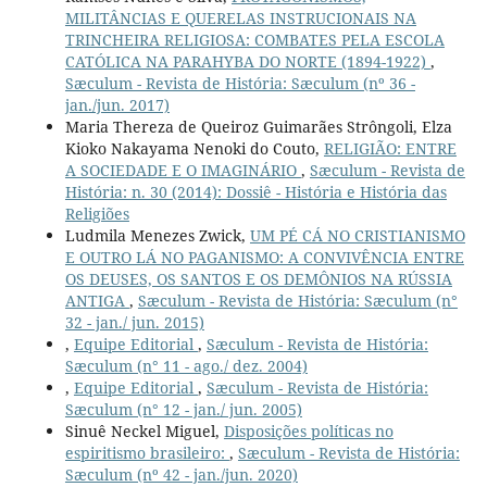
MILITÂNCIAS E QUERELAS INSTRUCIONAIS NA
TRINCHEIRA RELIGIOSA: COMBATES PELA ESCOLA
CATÓLICA NA PARAHYBA DO NORTE (1894-1922)
,
Sæculum - Revista de História: Sæculum (nº 36 -
jan./jun. 2017)
Maria Thereza de Queiroz Guimarães Strôngoli, Elza
Kioko Nakayama Nenoki do Couto,
RELIGIÃO: ENTRE
A SOCIEDADE E O IMAGINÁRIO
,
Sæculum - Revista de
História: n. 30 (2014): Dossiê - História e História das
Religiões
Ludmila Menezes Zwick,
UM PÉ CÁ NO CRISTIANISMO
E OUTRO LÁ NO PAGANISMO: A CONVIVÊNCIA ENTRE
OS DEUSES, OS SANTOS E OS DEMÔNIOS NA RÚSSIA
ANTIGA
,
Sæculum - Revista de História: Sæculum (n°
32 - jan./ jun. 2015)
,
Equipe Editorial
,
Sæculum - Revista de História:
Sæculum (n° 11 - ago./ dez. 2004)
,
Equipe Editorial
,
Sæculum - Revista de História:
Sæculum (n° 12 - jan./ jun. 2005)
Sinuê Neckel Miguel,
Disposições políticas no
espiritismo brasileiro:
,
Sæculum - Revista de História:
Sæculum (nº 42 - jan./jun. 2020)