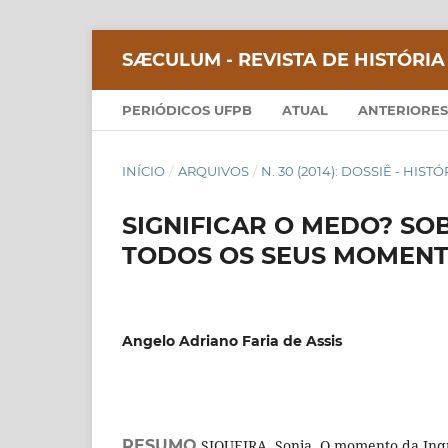
SÆCULUM - REVISTA DE HISTÓRIA
PERIÓDICOS UFPB
ATUAL
ANTERIORES
INÍCIO
/
ARQUIVOS
/
N. 30 (2014): DOSSIÊ - HIS
SIGNIFICAR O MEDO? SOB
TODOS OS SEUS MOMEN
Angelo Adriano Faria de Assis
RESUMO
SIQUEIRA, Sonia. O momento da Inqui