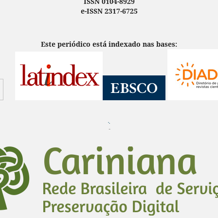
ISSN 0104-8929
e-ISSN 2317-6725
Este periódico está indexado nas bases:
¨