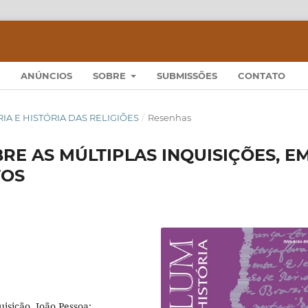
ANÚNCIOS
SOBRE
SUBMISSÕES
CONTATO
TÓRIA E HISTÓRIA DAS RELIGIÕES
/
Resenhas
RE AS MÚLTIPLAS INQUISIÇÕES, E
TOS
sição. João Pessoa: