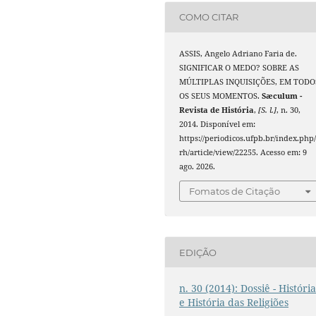
COMO CITAR
ASSIS, Angelo Adriano Faria de.
SIGNIFICAR O MEDO? SOBRE AS
MÚLTIPLAS INQUISIÇÕES, EM TODO
OS SEUS MOMENTOS.
Sæculum -
Revista de História
,
[S. l.]
, n. 30,
2014. Disponível em:
https://periodicos.ufpb.br/index.php/
rh/article/view/22255. Acesso em: 9
ago. 2026.
Fomatos de Citação
EDIÇÃO
n. 30 (2014): Dossiê - Históri
e História das Religiões