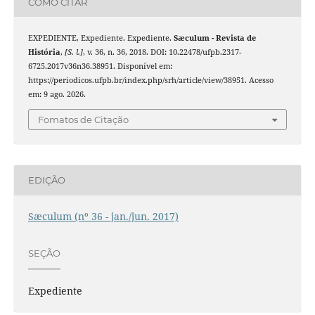
COMO CITAR
EXPEDIENTE, Expediente. Expediente.
Sæculum - Revista de
História
,
[S. l.]
, v. 36, n. 36, 2018. DOI: 10.22478/ufpb.2317-
6725.2017v36n36.38951. Disponível em:
https://periodicos.ufpb.br/index.php/srh/article/view/38951. Acesso
em: 9 ago. 2026.
Fomatos de Citação
EDIÇÃO
Sæculum (nº 36 - jan./jun. 2017)
SEÇÃO
Expediente