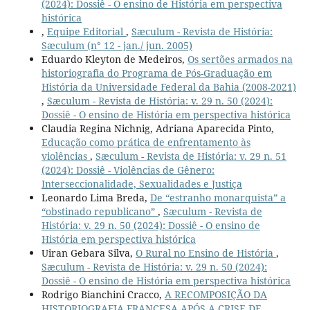
(2024): Dossiê - O ensino de História em perspectiva
histórica
,
Equipe Editorial
,
Sæculum - Revista de História:
Sæculum (n° 12 - jan./ jun. 2005)
Eduardo Kleyton de Medeiros,
Os sertões armados na
historiografia do Programa de Pós-Graduação em
História da Universidade Federal da Bahia (2008-2021)
,
Sæculum - Revista de História: v. 29 n. 50 (2024):
Dossiê - O ensino de História em perspectiva histórica
Claudia Regina Nichnig, Adriana Aparecida Pinto,
Educação como prática de enfrentamento às
violências
,
Sæculum - Revista de História: v. 29 n. 51
(2024): Dossiê - Violências de Gênero:
Interseccionalidade, Sexualidades e Justiça
Leonardo Lima Breda,
De “estranho monarquista” a
“obstinado republicano”
,
Sæculum - Revista de
História: v. 29 n. 50 (2024): Dossiê - O ensino de
História em perspectiva histórica
Uiran Gebara Silva,
O Rural no Ensino de História
,
Sæculum - Revista de História: v. 29 n. 50 (2024):
Dossiê - O ensino de História em perspectiva histórica
Rodrigo Bianchini Cracco,
A RECOMPOSIÇÃO DA
HISTORIOGRAFIA FRANCESA APÓS A CRISE DE