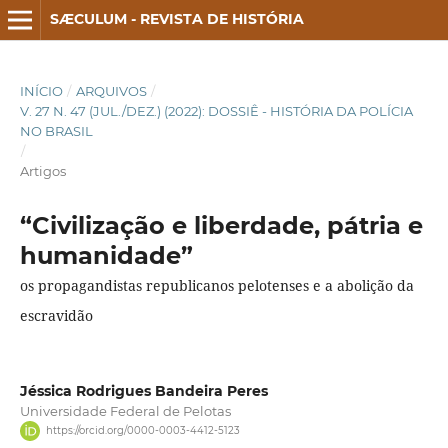
SÆCULUM - REVISTA DE HISTÓRIA
INÍCIO
/
ARQUIVOS
/
V. 27 N. 47 (JUL./DEZ.) (2022): DOSSIÊ - HISTÓRIA DA POLÍCIA
NO BRASIL
/
Artigos
“Civilização e liberdade, pátria e
humanidade”
os propagandistas republicanos pelotenses e a abolição da
escravidão
Jéssica Rodrigues Bandeira Peres
Universidade Federal de Pelotas
https://orcid.org/0000-0003-4412-5123