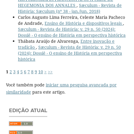
HEGEMONIA DOS ANNALES
,
Sæculum - Revista de
História: Sæculum (nº 38 - jan./jun. 2018)
Carlos Augusto Lima Ferreira, Celeste Maria Pacheco
de Andrade,
Ensino de História e dispositivos legais
,
Sæculum - Revista de História: v. 29 n. 50 (2024):
Dossiê - O ensino de História em perspectiva histórica
Thábata Araújo de Alvarenga,
Entre inovação e
tradição
,
Sæculum - Revista de História: v. 29 n. 50
(2024): Dossiê - O ensino de História em perspectiva
histórica
1
2
3
4
5
6
7
8
9
10
>
>>
Você também pode
iniciar uma pesquisa avançada por
similaridade
para este artigo.
EDIÇÃO ATUAL