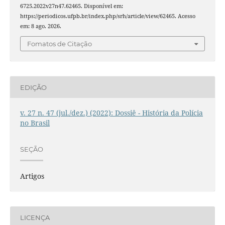
6725.2022v27n47.62465. Disponível em:
https://periodicos.ufpb.br/index.php/srh/article/view/62465. Acesso
em: 8 ago. 2026.
Fomatos de Citação
EDIÇÃO
v. 27 n. 47 (jul./dez.) (2022): Dossiê - História da Polícia
no Brasil
SEÇÃO
Artigos
LICENÇA