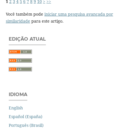
1
2
3
4
5
6
7
8
9
10
>
>>
Você também pode
iniciar uma pesquisa avançada por
similaridade
para este artigo.
EDIÇÃO ATUAL
IDIOMA
English
Español (España)
Português (Brasil)