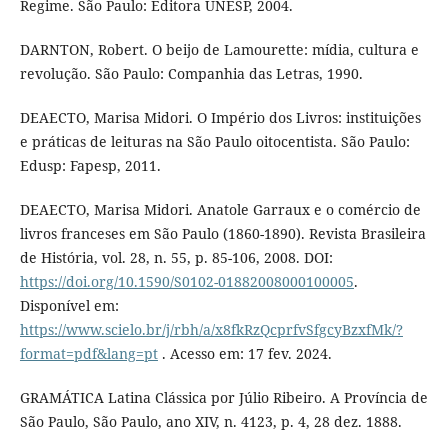
Regime. São Paulo: Editora UNESP, 2004.
DARNTON, Robert. O beijo de Lamourette: mídia, cultura e
revolução. São Paulo: Companhia das Letras, 1990.
DEAECTO, Marisa Midori. O Império dos Livros: instituições
e práticas de leituras na São Paulo oitocentista. São Paulo:
Edusp: Fapesp, 2011.
DEAECTO, Marisa Midori. Anatole Garraux e o comércio de
livros franceses em São Paulo (1860-1890). Revista Brasileira
de História, vol. 28, n. 55, p. 85-106, 2008. DOI:
https://doi.org/10.1590/S0102-01882008000100005
.
Disponível em:
https://www.scielo.br/j/rbh/a/x8fkRzQcprfvSfgcyBzxfMk/?
format=pdf&lang=pt
. Acesso em: 17 fev. 2024.
GRAMÁTICA Latina Clássica por Júlio Ribeiro. A Província de
São Paulo, São Paulo, ano XIV, n. 4123, p. 4, 28 dez. 1888.