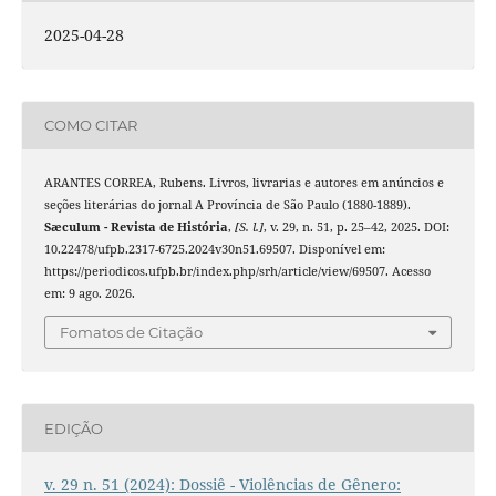
2025-04-28
COMO CITAR
ARANTES CORREA, Rubens. Livros, livrarias e autores em anúncios e
seções literárias do jornal A Província de São Paulo (1880-1889).
Sæculum - Revista de História
,
[S. l.]
, v. 29, n. 51, p. 25–42, 2025. DOI:
10.22478/ufpb.2317-6725.2024v30n51.69507. Disponível em:
https://periodicos.ufpb.br/index.php/srh/article/view/69507. Acesso
em: 9 ago. 2026.
Fomatos de Citação
EDIÇÃO
v. 29 n. 51 (2024): Dossiê - Violências de Gênero: