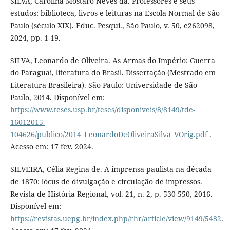
SILVA, Carolina Mostaro Neves da. Professores e seus
estudos: biblioteca, livros e leituras na Escola Normal de São
Paulo (século XIX). Educ. Pesqui., São Paulo, v. 50, e262098,
2024, pp. 1-19.
SILVA, Leonardo de Oliveira. As Armas do Império: Guerra
do Paraguai, literatura do Brasil. Dissertação (Mestrado em
Literatura Brasileira). São Paulo: Universidade de São
Paulo, 2014. Disponível em:
https://www.teses.usp.br/teses/disponiveis/8/8149/tde-
16012015-
104626/publico/2014_LeonardoDeOliveiraSilva_VOrig.pdf
.
Acesso em: 17 fev. 2024.
SILVEIRA, Célia Regina de. A imprensa paulista na década
de 1870: lócus de divulgação e circulação de impressos.
Revista de História Regional, vol. 21, n. 2, p. 530-550, 2016.
Disponível em:
https://revistas.uepg.br/index.php/rhr/article/view/9149/5482
.