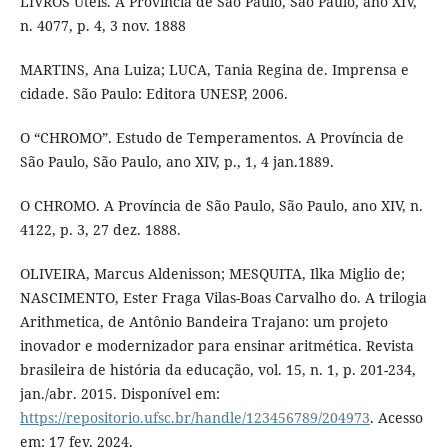
LIVROS Úteis. A Província de São Paulo, São Paulo, ano XIV,
n. 4077, p. 4, 3 nov. 1888
MARTINS, Ana Luiza; LUCA, Tania Regina de. Imprensa e
cidade. São Paulo: Editora UNESP, 2006.
O “CHROMO”. Estudo de Temperamentos. A Província de
São Paulo, São Paulo, ano XIV, p., 1, 4 jan.1889.
O CHROMO. A Província de São Paulo, São Paulo, ano XIV, n.
4122, p. 3, 27 dez. 1888.
OLIVEIRA, Marcus Aldenisson; MESQUITA, Ilka Miglio de;
NASCIMENTO, Ester Fraga Vilas-Boas Carvalho do. A trilogia
Arithmetica, de Antônio Bandeira Trajano: um projeto
inovador e modernizador para ensinar aritmética. Revista
brasileira de história da educação, vol. 15, n. 1, p. 201-234,
jan./abr. 2015. Disponível em:
https://repositorio.ufsc.br/handle/123456789/204973
. Acesso
em: 17 fev. 2024.