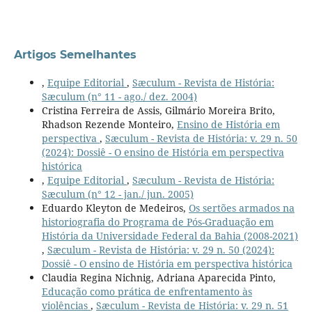
Artigos Semelhantes
,
Equipe Editorial
,
Sæculum - Revista de História:
Sæculum (n° 11 - ago./ dez. 2004)
Cristina Ferreira de Assis, Gilmário Moreira Brito,
Rhadson Rezende Monteiro,
Ensino de História em
perspectiva
,
Sæculum - Revista de História: v. 29 n. 50
(2024): Dossiê - O ensino de História em perspectiva
histórica
,
Equipe Editorial
,
Sæculum - Revista de História:
Sæculum (n° 12 - jan./ jun. 2005)
Eduardo Kleyton de Medeiros,
Os sertões armados na
historiografia do Programa de Pós-Graduação em
História da Universidade Federal da Bahia (2008-2021)
,
Sæculum - Revista de História: v. 29 n. 50 (2024):
Dossiê - O ensino de História em perspectiva histórica
Claudia Regina Nichnig, Adriana Aparecida Pinto,
Educação como prática de enfrentamento às
violências
,
Sæculum - Revista de História: v. 29 n. 51