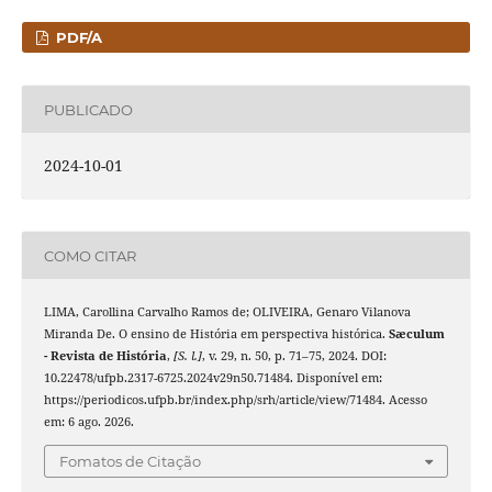
PDF/A
PUBLICADO
2024-10-01
COMO CITAR
LIMA, Carollina Carvalho Ramos de; OLIVEIRA, Genaro Vilanova
Miranda De. O ensino de História em perspectiva histórica.
Sæculum
- Revista de História
,
[S. l.]
, v. 29, n. 50, p. 71–75, 2024. DOI:
10.22478/ufpb.2317-6725.2024v29n50.71484. Disponível em:
https://periodicos.ufpb.br/index.php/srh/article/view/71484. Acesso
em: 6 ago. 2026.
Fomatos de Citação