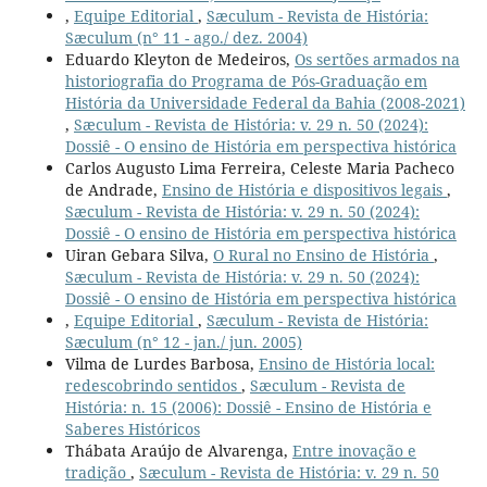
,
Equipe Editorial
,
Sæculum - Revista de História:
Sæculum (n° 11 - ago./ dez. 2004)
Eduardo Kleyton de Medeiros,
Os sertões armados na
historiografia do Programa de Pós-Graduação em
História da Universidade Federal da Bahia (2008-2021)
,
Sæculum - Revista de História: v. 29 n. 50 (2024):
Dossiê - O ensino de História em perspectiva histórica
Carlos Augusto Lima Ferreira, Celeste Maria Pacheco
de Andrade,
Ensino de História e dispositivos legais
,
Sæculum - Revista de História: v. 29 n. 50 (2024):
Dossiê - O ensino de História em perspectiva histórica
Uiran Gebara Silva,
O Rural no Ensino de História
,
Sæculum - Revista de História: v. 29 n. 50 (2024):
Dossiê - O ensino de História em perspectiva histórica
,
Equipe Editorial
,
Sæculum - Revista de História:
Sæculum (n° 12 - jan./ jun. 2005)
Vilma de Lurdes Barbosa,
Ensino de História local:
redescobrindo sentidos
,
Sæculum - Revista de
História: n. 15 (2006): Dossiê - Ensino de História e
Saberes Históricos
Thábata Araújo de Alvarenga,
Entre inovação e
tradição
,
Sæculum - Revista de História: v. 29 n. 50