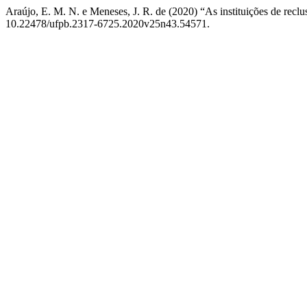
Araújo, E. M. N. e Meneses, J. R. de (2020) “As instituições de recl
10.22478/ufpb.2317-6725.2020v25n43.54571.