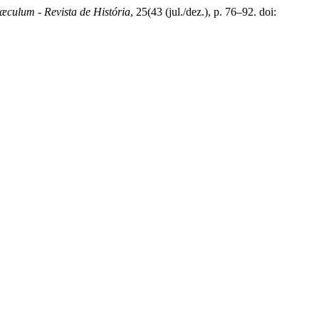
æculum - Revista de História
, 25(43 (jul./dez.), p. 76–92. doi: