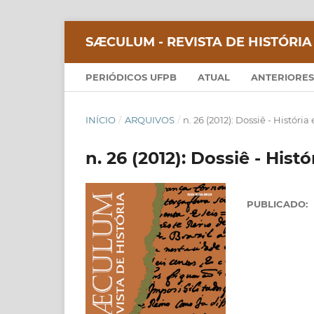
SÆCULUM - REVISTA DE HISTÓRIA
PERIÓDICOS UFPB
ATUAL
ANTERIORES
INÍCIO
/
ARQUIVOS
/
n. 26 (2012): Dossiê - Históri
n. 26 (2012): Dossiê - Hist
PUBLICADO: