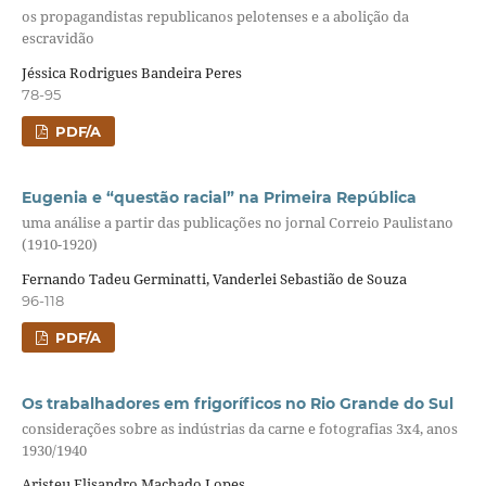
os propagandistas republicanos pelotenses e a abolição da
escravidão
Jéssica Rodrigues Bandeira Peres
78-95
PDF/A
Eugenia e “questão racial” na Primeira República
uma análise a partir das publicações no jornal Correio Paulistano
(1910-1920)
Fernando Tadeu Germinatti, Vanderlei Sebastião de Souza
96-118
PDF/A
Os trabalhadores em frigoríficos no Rio Grande do Sul
considerações sobre as indústrias da carne e fotografias 3x4, anos
1930/1940
Aristeu Elisandro Machado Lopes