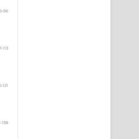
5-96
7-113
5-121
3-138