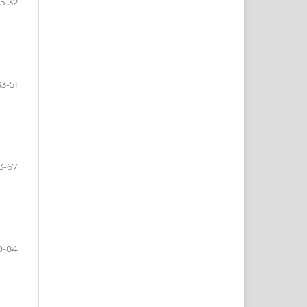
5-32
33-51
3-67
9-84