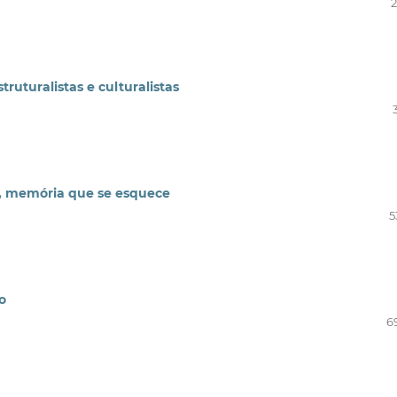
2
ruturalistas e culturalistas
a, memória que se esquece
5
o
6