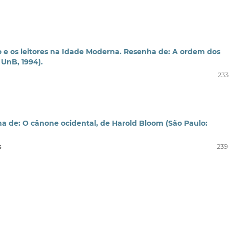
livro e os leitores na Idade Moderna. Resenha de: A ordem dos
a UnB, 1994).
233
nha de: O cânone ocidental, de Harold Bloom (São Paulo:
s
239