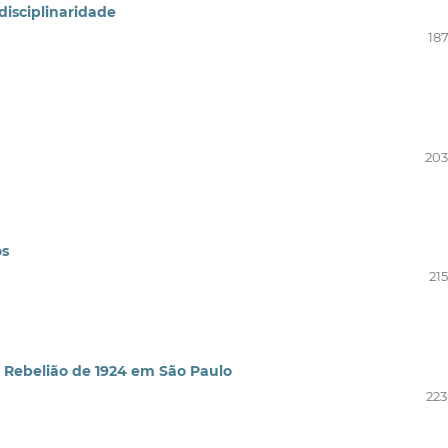
rdisciplinaridade
187
203
os
21
a Rebelião de 1924 em São Paulo
223