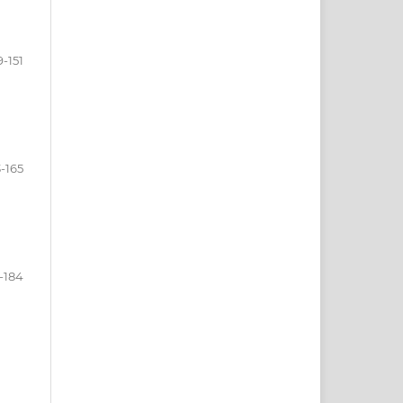
9-151
3-165
-184