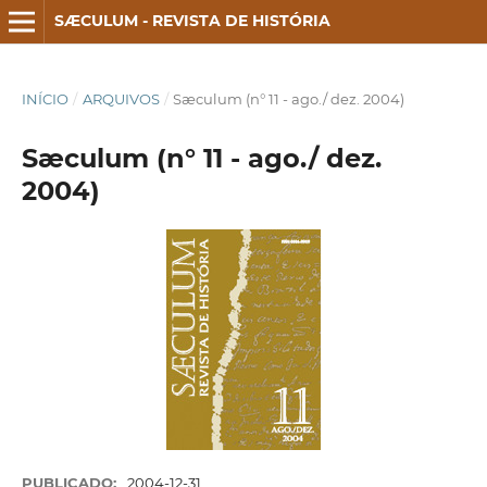
SÆCULUM - REVISTA DE HISTÓRIA
INÍCIO
/
ARQUIVOS
/
Sæculum (n° 11 - ago./ dez. 2004)
Sæculum (n° 11 - ago./ dez.
2004)
PUBLICADO:
2004-12-31