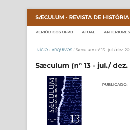
SÆCULUM - REVISTA DE HISTÓRIA
PERIÓDICOS UFPB
ATUAL
ANTERIORES
INÍCIO
/
ARQUIVOS
/
Sæculum (n° 13 - jul./ dez. 20
Sæculum (n° 13 - jul./ dez.
PUBLICADO: