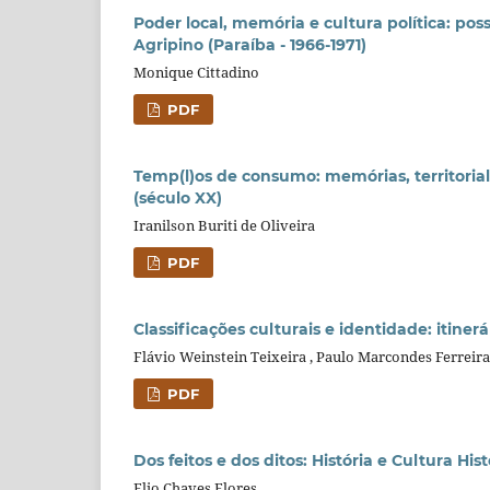
Poder local, memória e cultura política: pos
Agripino (Paraíba - 1966-1971)
Monique Cittadino
PDF
Temp(l)os de consumo: memórias, territoriali
(século XX)
Iranilson Buriti de Oliveira
PDF
Classificações culturais e identidade: itinerá
Flávio Weinstein Teixeira , Paulo Marcondes Ferreir
PDF
Dos feitos e dos ditos: História e Cultura Hist
Elio Chaves Flores