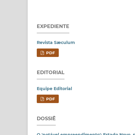
EXPEDIENTE
Revista Sæculum
PDF
EDITORIAL
Equipe Editorial
PDF
DOSSIÊ
O 'notável empreendimento': Estado Novo, p