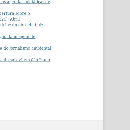
 nas agendas midiáticas de
bertura sobre o
021): Abril
 à luz da obra de Luiz
rução da imagem de
a do jornalismo ambiental
ra do spray” em São Paulo