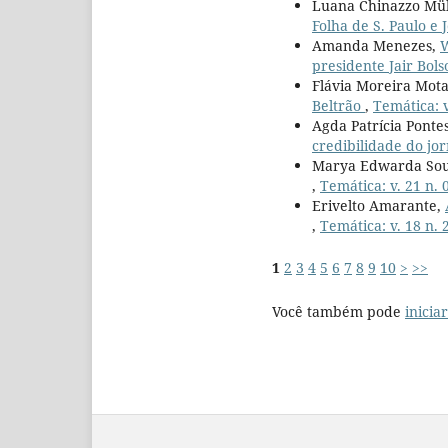
Luana Chinazzo Mül
Folha de S. Paulo e 
Amanda Menezes,
W
presidente Jair Bol
Flávia Moreira Mot
Beltrão
,
Temática: v
Agda Patrícia Ponte
credibilidade do jor
Marya Edwarda So
,
Temática: v. 21 n. 
Erivelto Amarante,
,
Temática: v. 18 n. 
1
2
3
4
5
6
7
8
9
10
>
>>
Você também pode
inicia