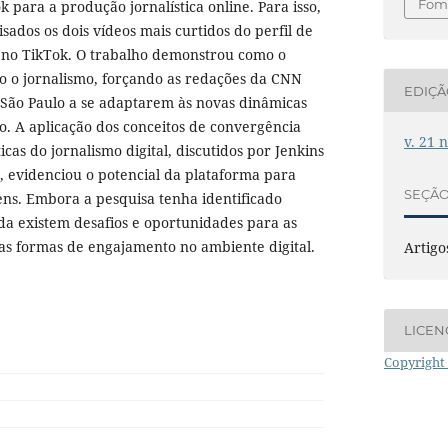
Foma
k para a produção jornalística online. Para isso,
sados os dois vídeos mais curtidos do perfil de
s no TikTok. O trabalho demonstrou como o
o o jornalismo, forçando as redações da CNN
EDIÇ
e São Paulo a se adaptarem às novas dinâmicas
. A aplicação dos conceitos de convergência
v. 21 
icas do jornalismo digital, discutidos por Jenkins
, evidenciou o potencial da plataforma para
SEÇÃ
ens. Embora a pesquisa tenha identificado
nda existem desafios e oportunidades para as
s formas de engajamento no ambiente digital.
Artigo
LICEN
Copyright 