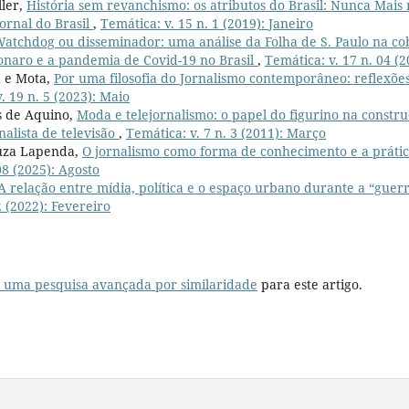
ler,
História sem revanchismo: os atributos do Brasil: Nunca Mais
Jornal do Brasil
,
Temática: v. 15 n. 1 (2019): Janeiro
atchdog ou disseminador: uma análise da Folha de S. Paulo na co
sonaro e a pandemia de Covid-19 no Brasil
,
Temática: v. 17 n. 04 (2
a e Mota,
Por uma filosofia do Jornalismo contemporâneo: reflexões
. 19 n. 5 (2023): Maio
s de Aquino,
Moda e telejornalismo: o papel do figurino na const
nalista de televisão
,
Temática: v. 7 n. 3 (2011): Março
uza Lapenda,
O jornalismo como forma de conhecimento e a prátic
08 (2025): Agosto
A relação entre mídia, política e o espaço urbano durante a “guer
2 (2022): Fevereiro
r uma pesquisa avançada por similaridade
para este artigo.