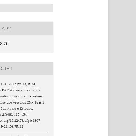
ICADO
8-20
CITAR
 L. F., & Teixeira, R. M.
 O TikTok como ferramenta
rodução jornalística online:
ise dos veículos CNN Brasil,
 São Paulo e Estadão.
a
,
21
(08), 117–134.
doi.org/10.22478/ufpb.1807-
25v21n08.75114