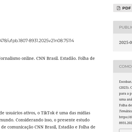
PDF
PUBL
22478/ufpb.1807-8931.2025v21n08.75114
2025-0
Jornalismo online. CNN Brasil. Estadão. Folha de
COMO 
Escobar,
(2025).
para a p
uma anál
Folha de
Temátic
e usuários ativos, o TikTok é uma das mídias
https://
 mundo. Considerando isso, o presente estudo
8931.20
s de comunicação CNN Brasil, Estadão e Folha de