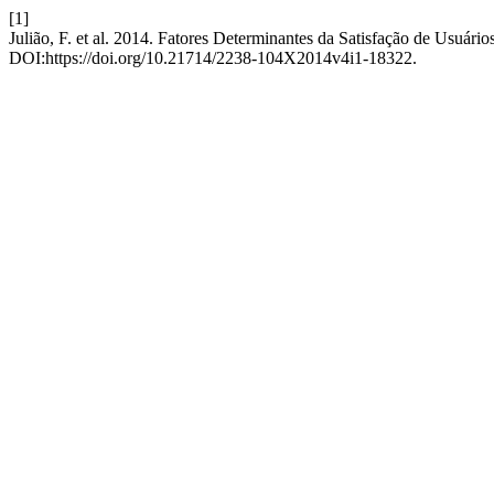
[1]
Julião, F. et al. 2014. Fatores Determinantes da Satisfação de Usuá
DOI:https://doi.org/10.21714/2238-104X2014v4i1-18322.