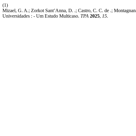
(1)
Mizael, G. A.; Zorkot Sant’Anna, D. .; Castro, C. C. de .; Montag
Universidades : - Um Estudo Multicaso.
TPA
2025
,
15
.