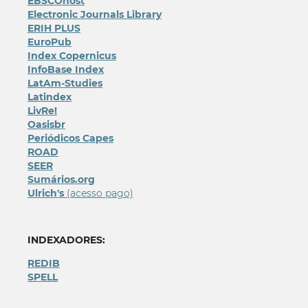
EBSCOhost
Electronic Journals Library
ERIH PLUS
EuroPub
Index Copernicus
InfoBase Index
LatAm-Studies
Latindex
LivRe!
Oasisbr
Periódicos Capes
ROAD
SEER
Sumários.org
Ulrich's
(acesso pago)
INDEXADORES:
REDIB
SPELL