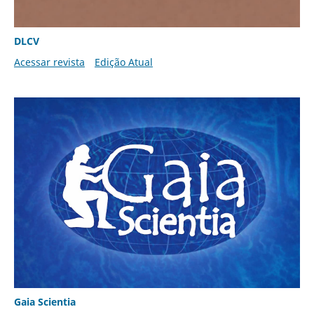
DLCV
Acessar revista
Edição Atual
Gaia Scientia