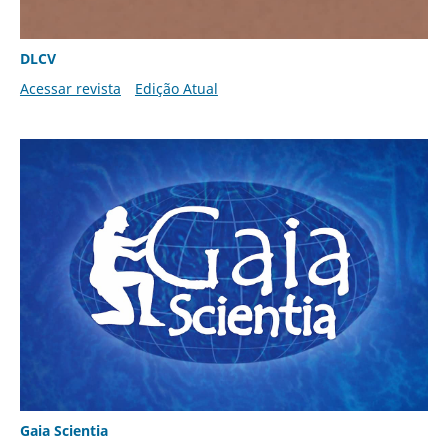
DLCV
Acessar revista
Edição Atual
Gaia Scientia