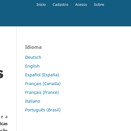
Inicio
Cadastro
Acesso
Sobre
Idioma
Deutsch
English
Español (España)
Français (Canada)
Français (France)
Italiano
Português (Brasil)
 e a
icas
ação