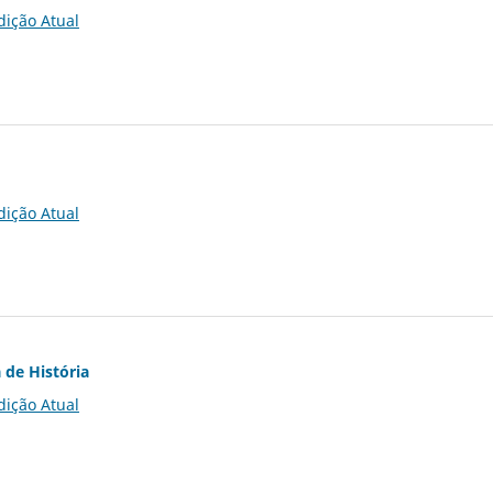
dição Atual
dição Atual
 de História
dição Atual