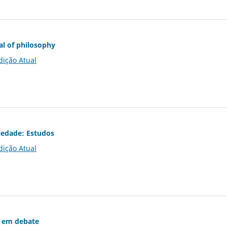
al of philosophy
dição Atual
iedade: Estudos
dição Atual
 em debate