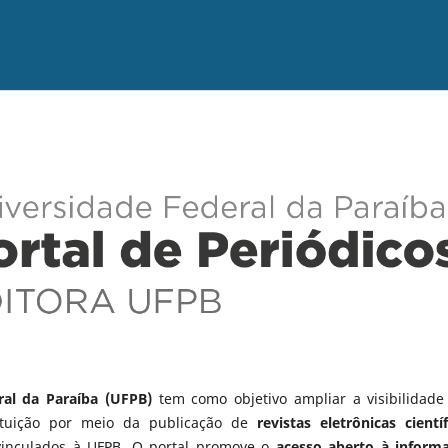
ral da Paraíba (UFPB)
tem como objetivo ampliar a visibilidade
tituição por meio da publicação de
revistas eletrônicas científ
vinculados à UFPB. O portal promove o
acesso aberto à inform