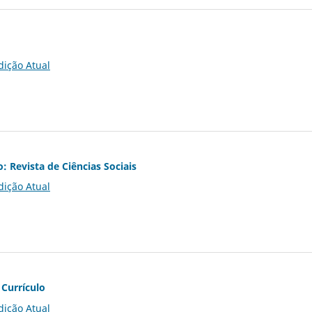
dição Atual
o: Revista de Ciências Sociais
dição Atual
 Currículo
dição Atual