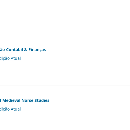
ção Contábil & Finanças
dição Atual
of Medieval Norse Studies
dição Atual