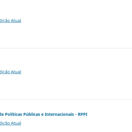
dição Atual
dição Atual
de Políticas Públicas e Internacionais - RPPI
dição Atual