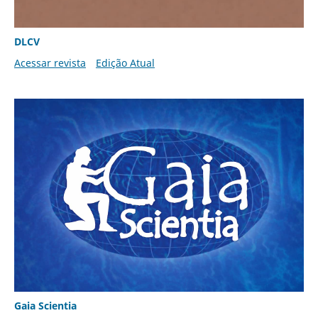
DLCV
Acessar revista
Edição Atual
Gaia Scientia