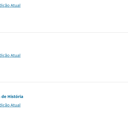
dição Atual
dição Atual
 de História
dição Atual