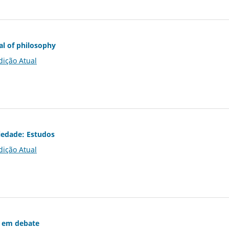
al of philosophy
dição Atual
iedade: Estudos
dição Atual
 em debate