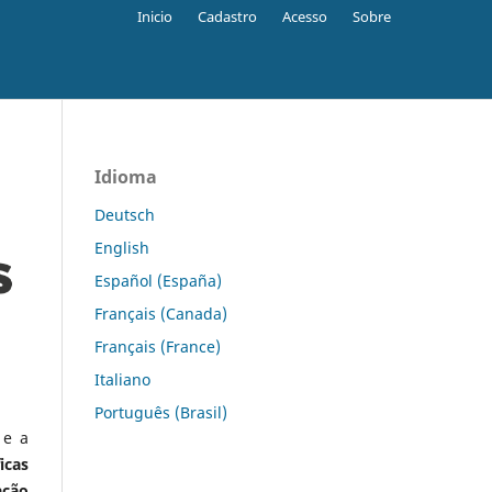
Inicio
Cadastro
Acesso
Sobre
Idioma
Deutsch
English
Español (España)
Français (Canada)
Français (France)
Italiano
Português (Brasil)
 e a
icas
ação