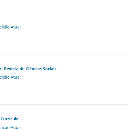
dição Atual
o: Revista de Ciências Sociais
dição Atual
 Currículo
dição Atual