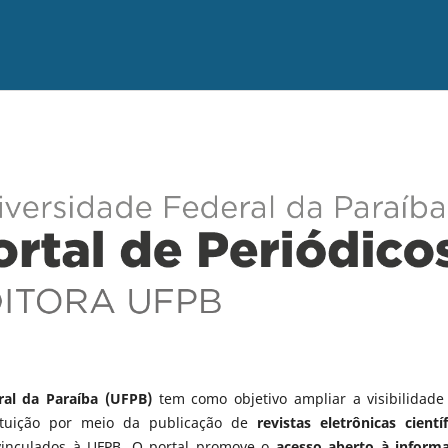
ral da Paraíba (UFPB)
tem como objetivo ampliar a visibilidade
tituição por meio da publicação de
revistas eletrônicas científ
vinculados à UFPB. O portal promove o
acesso aberto à inform