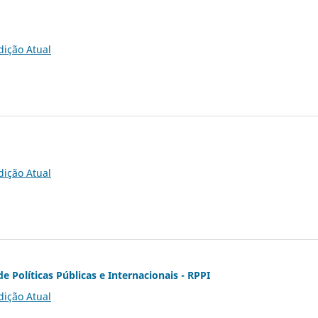
dição Atual
dição Atual
de Políticas Públicas e Internacionais - RPPI
dição Atual