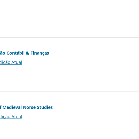
ção Contábil & Finanças
dição Atual
of Medieval Norse Studies
dição Atual