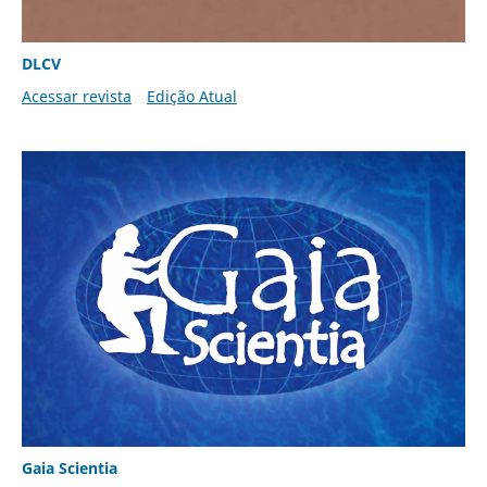
DLCV
Acessar revista
Edição Atual
Gaia Scientia