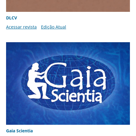
DLCV
Acessar revista
Edição Atual
Gaia Scientia