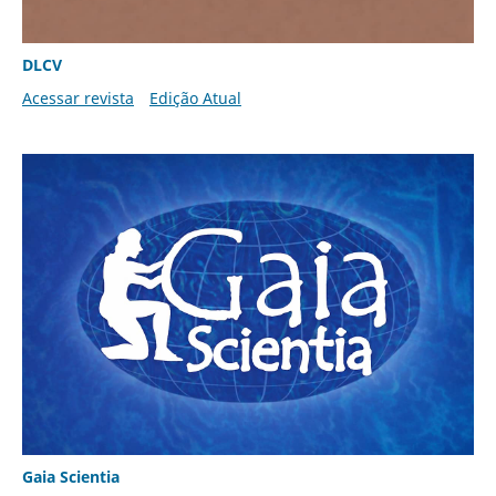
DLCV
Acessar revista
Edição Atual
Gaia Scientia