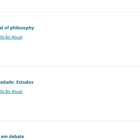
al of philosophy
dição Atual
iedade: Estudos
dição Atual
 em debate