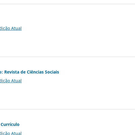
dição Atual
o: Revista de Ciências Sociais
dição Atual
 Currículo
dição Atual