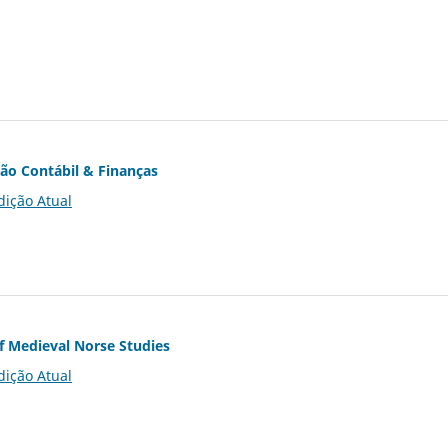
ção Contábil & Finanças
dição Atual
of Medieval Norse Studies
dição Atual