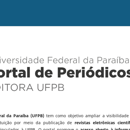
ral da Paraíba (UFPB)
tem como objetivo ampliar a visibilidade
tituição por meio da publicação de
revistas eletrônicas científ
vinculados à UFPB. O portal promove o
acesso aberto à inform