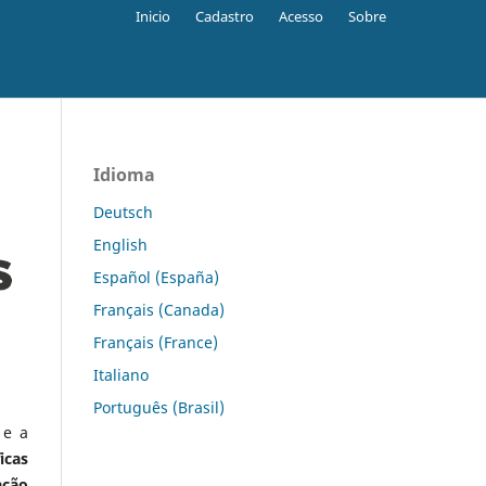
Inicio
Cadastro
Acesso
Sobre
Idioma
Deutsch
English
Español (España)
Français (Canada)
Français (France)
Italiano
Português (Brasil)
 e a
icas
ação