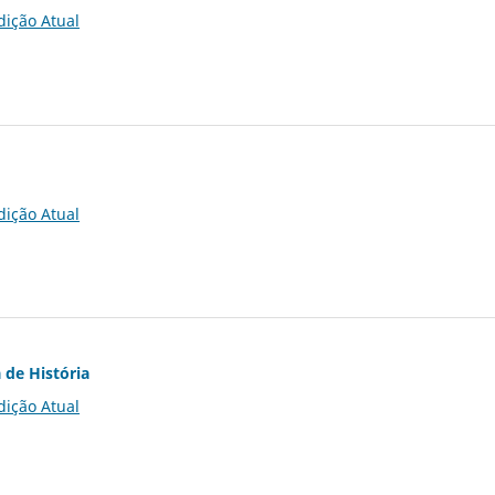
dição Atual
dição Atual
 de História
dição Atual