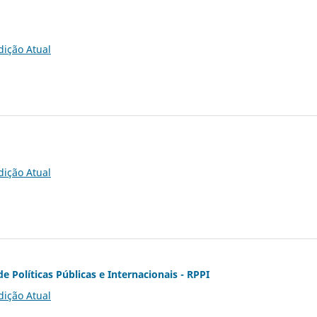
dição Atual
dição Atual
de Políticas Públicas e Internacionais - RPPI
dição Atual