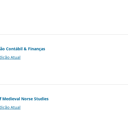
ção Contábil & Finanças
dição Atual
of Medieval Norse Studies
dição Atual