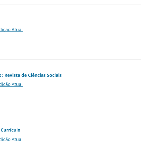
dição Atual
o: Revista de Ciências Sociais
dição Atual
 Currículo
dição Atual