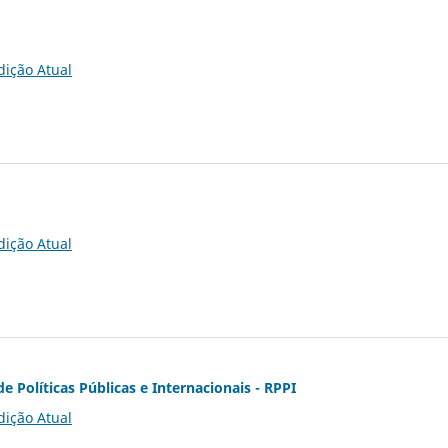
dição Atual
dição Atual
de Políticas Públicas e Internacionais - RPPI
dição Atual