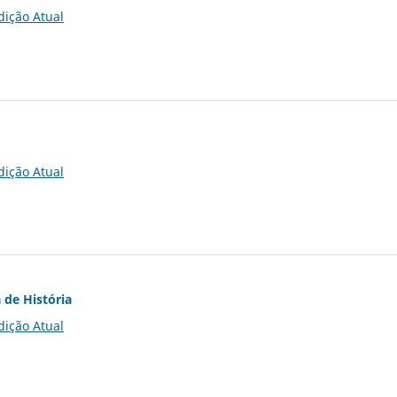
dição Atual
dição Atual
 de História
dição Atual