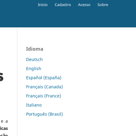
Inicio
Cadastro
Acesso
Sobre
Idioma
Deutsch
English
Español (España)
Français (Canada)
Français (France)
Italiano
Português (Brasil)
 e a
icas
ação