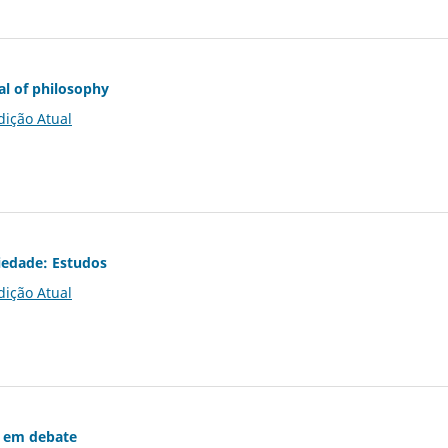
al of philosophy
dição Atual
iedade: Estudos
dição Atual
 em debate