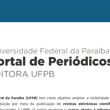
ral da Paraíba (UFPB)
tem como objetivo ampliar a visibilidade
tituição por meio da publicação de
revistas eletrônicas científ
vinculados à UFPB. O portal promove o
acesso aberto à inform