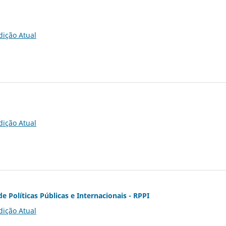
dição Atual
dição Atual
de Políticas Públicas e Internacionais - RPPI
dição Atual