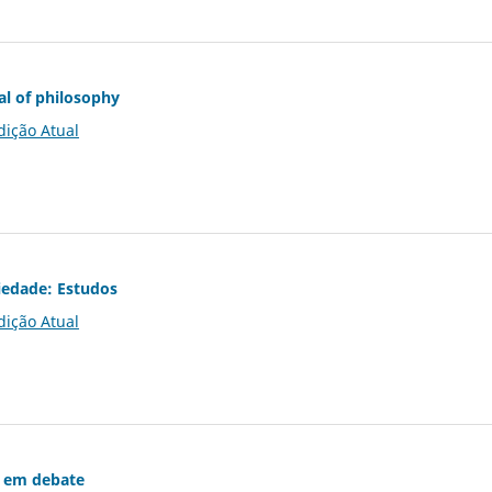
al of philosophy
dição Atual
iedade: Estudos
dição Atual
 em debate