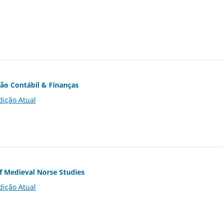
ção Contábil & Finanças
dição Atual
of Medieval Norse Studies
dição Atual