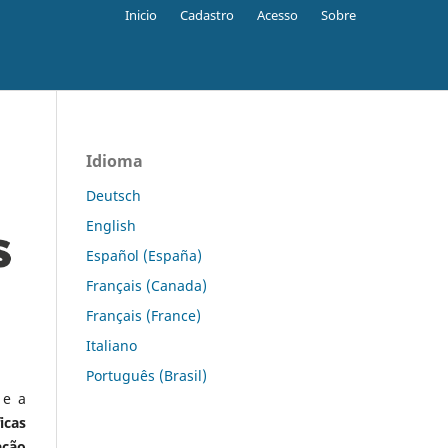
Inicio
Cadastro
Acesso
Sobre
Idioma
Deutsch
English
Español (España)
Français (Canada)
Français (France)
Italiano
Português (Brasil)
 e a
icas
ação