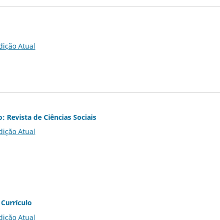
dição Atual
o: Revista de Ciências Sociais
dição Atual
 Currículo
dição Atual