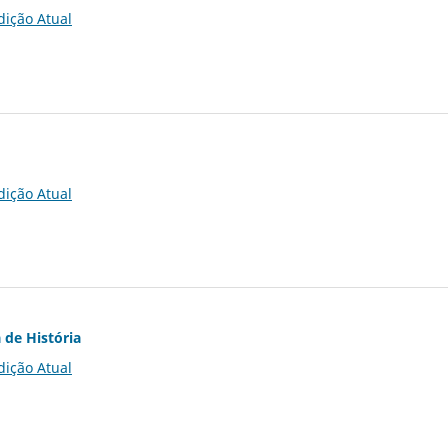
dição Atual
dição Atual
 de História
dição Atual