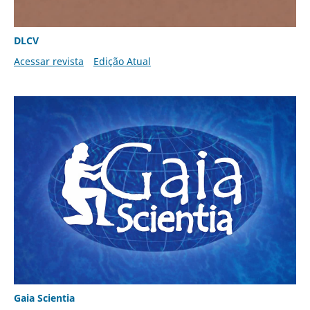
DLCV
Acessar revista
Edição Atual
Gaia Scientia