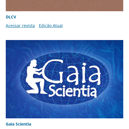
DLCV
Acessar revista
Edição Atual
Gaia Scientia